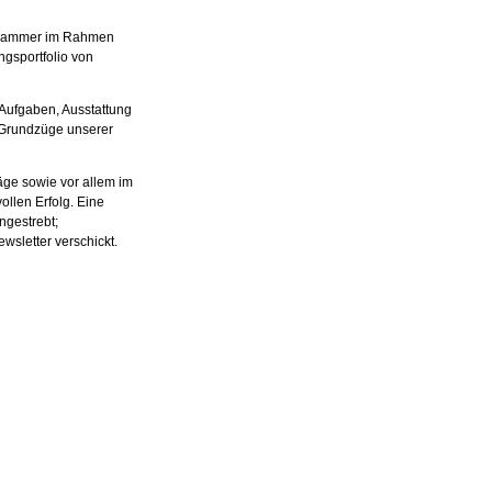
tskammer im Rahmen
ngsportfolio von
Aufgaben, Ausstattung
 Grundzüge unserer
äge sowie vor allem im
llen Erfolg. Eine
ngestrebt;
sletter verschickt.