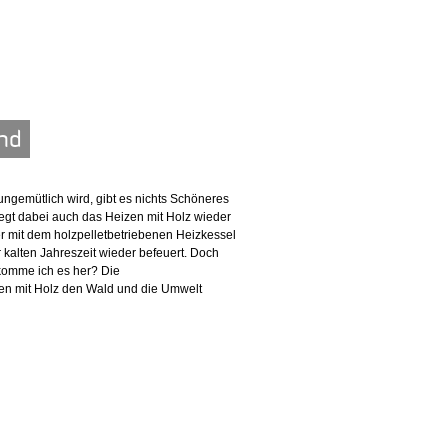
end
ungemütlich wird, gibt es nichts Schöneres
iegt dabei auch das Heizen mit Holz wieder
r mit dem holzpelletbetriebenen Heizkessel
 kalten Jahreszeit wieder befeuert. Doch
komme ich es her? Die
en mit Holz den Wald und die Umwelt