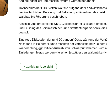
Andienungspflicht und Stockkaufvertrag wurden behandelt.
Im Anschluss hat FOR Steffen Wolf die Aufgabe der Landwirtschaf
der forstfachlichen Beratung und Betreuung erläutert und das Leistu
Waldbau bis Förderung beschrieben.
Abschließend präsentierte WMG-Geschäftsführer Bastian Niemöller 
und Leistung des Forstmaschinen- und Straßenfuhrparks sowie die
Logistik.
Eine rege Diskussion der rund 20 „jungen“ Gäste während der Vortr
Nachgang in kleinerer Runde machten der Veranstaltung zu einem vo
Wiederholung, ggf. mit der Auswahl von Schwerpunktthemen, wird a
Einladungen hierzu werden wie schon jetzt über den Waldmärker-New
zurück zur Übersicht