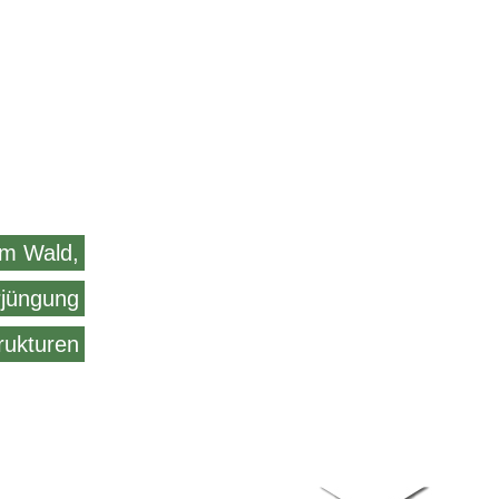
im Wald,
jüngung
rukturen