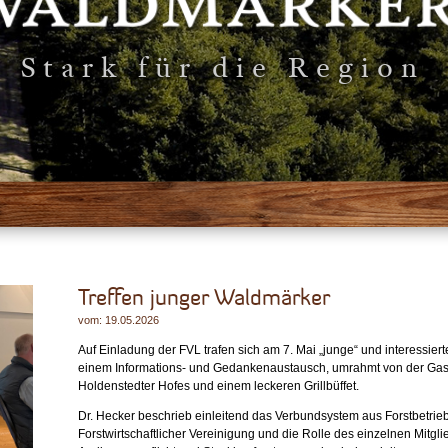
Stark für die Region
Treffen junger Waldmärker
vom: 19.05.2026
Auf Einladung der FVL trafen sich am 7. Mai „junge“ und interessie
einem Informations- und Gedankenaustausch, umrahmt von der Gast
Holdenstedter Hofes und einem leckeren Grillbüffet.
Dr. Hecker beschrieb einleitend das Verbundsystem aus Forstbetri
Forstwirtschaftlicher Vereinigung und die Rolle des einzelnen Mitg