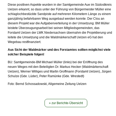
Diese positiven Aspekte wurden in der Samtgemeinde Aue im Südostkreis
Uelzen erkannt, so dass unter der Führung von Bürgermeister Müller eine
schlaglochbestückte Sandpiste auf mehreren Kilometern Länge zu einem
ganzjährig befahrbaren Weg ausgebaut werden konnte. Der Clou an
diesem Projekt war die Aufgabenverteilung in der Umsetzung: BM Müller
leistete Überzeugungsarbeit bei seinen Mitgliedsgemeinden, das
Forstamt Uelzen der LWK Niedersachsen übernahm die Projektierung und
leitete die Umsetzung und die Waldmärkerschaft Uelzen eG hat den
Wegebau restfinanziert.
Aus Sicht der Waldmärker und des Forstamtes sollten möglichst viele
solcher Beispiele folgen!
BU: Samtgemeinde-BM Michael Müller (links) bei der Eröffnung des
neuen Weges mit den Beteiligten Dr. Markus Hecker (Waldmärkerschaft
Uelzen), Werner Williges und Martin Groffmann (Forstamt Uelzen), Jürgen
Schulze (Gde. Lüder), Peter Ramünke (Gde. Wrestedt)
Foto: Bernd Schossadowski, Allgemeine Zeitung Uelzen
zur Berichte-Übersicht