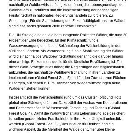
nachhaltige Waldbewirtschaftung zu erhöhen, die Lebensgrundlage der
Waldbauern zu schützen und die Implementierung der nachhaltigen
Forstwirtschaft in nationales Regierungshandeln zu forcieren. Zu
Guttenberg: „Für die Stabilisierung und Zukunftsfähigkeit unserer Wälder
sind diese sechs globalen Ziele zentrale Leitplanken.“
Die UN-Strategie betont die herausragende Rolle der Wälder, die rund 30
Prozent der Erde bedecken, für den Klimaschutz, für die
Wasserversorgung und für die Bekämpfung der Wüstenbildung in den
südlichen Ländern. Als Voraussetzung für die Stabilisierung der Wälder
wird die nachhaltige Waldbewirtschaftung genannt, die darüber hinaus
eine wichtige Einkommensquelle für die ländliche Bevölkerung ist. Ziel
dieser Wald-Strategie ist es daher, die Regierungen der Mitgliedstaaten
aufzurufen, die nachhaltige Waldbewirtschaftung in ihren Ländern zu
implementieren (Global Forest Goal 5) und für den Zuwachs von Flächen
zu sorgen, auf denen z.B. im Rahmen von Wiederaufforstungen neue
Wälder entstehen können.
Insgesamt soll die Wertschöpfung rund um das Cluster Forst und Holz
global eine Stärkung erfahren. Dazu zählt der Ausbau von Kooperationen
und Partnerschaften in Wissenschaft, Forschung und Technik (Global
Forest Goal 4). Damit die Waldwirtschaft als Lebensgrundlage gesichert
ist, sollen gerade kleine Forstbetriebe in ihrer Marktfähigkeit unterstützt
werden (Global Forest Goal 2). „Dies ist auch für Deutschland ein
wichtiger Aspekt, da die Mehrheit der Waldeigentümer über kleine