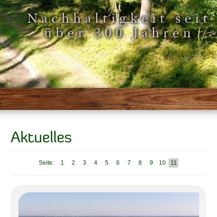
Nachhaltigkeit seit
über 300 Jahren
Aktuelles
Seite:
1
2
3
4
5
6
7
8
9
10
11